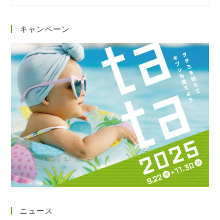
イ
ト
内
キャンペーン
検
索
ニュース