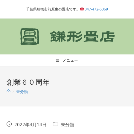
コ
千葉県船橋市前原東の畳店です。
047-472-6069
ン
テ
ン
ツ
へ
ス
キ
メニュー
ッ
プ
創業６０周年
>
未分類
投
投
2022年4月14日
未分類
稿
稿